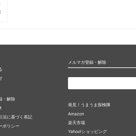
て
記
メルマガ登録・解除
る
せ
録・解除
発見！うまうま探検隊
M
Amazon
引法に基づく表記
楽天市場
ーポリシー
Yahoo!ショッピング