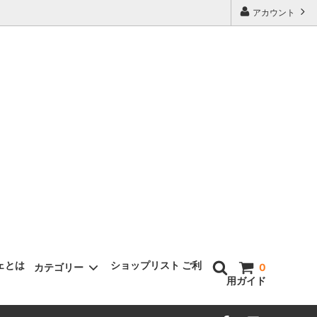
アカウント
ェとは
ショップリスト
ご利
カテゴリー
0
用ガイド
ギフト箱/手提げ袋