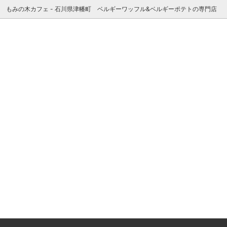
もみの木カフェ - 石川県津幡町 ベルギーワッフル&ベルギーポテトの専門店
個包装
詰め合