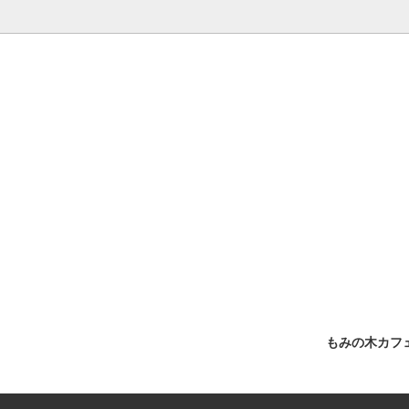
もみの木カフ
わせセット
ラッピング